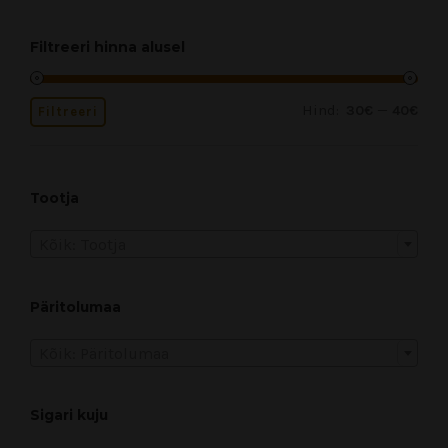
Filtreeri hinna alusel
Hind:
—
30€
40€
Filtreeri
Tootja
Kõik: Tootja
Päritolumaa
Kõik: Päritolumaa
Sigari kuju