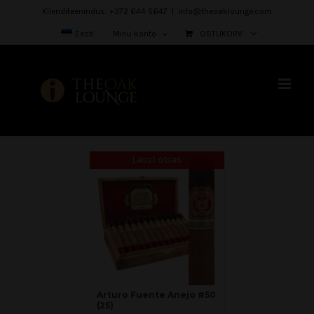
Skip
Klienditeenindus: +372 644 5647
|
info@theoaklounge.com
to
Eesti
Minu konto
OSTUKORV
content
Laost otsas
Arturo Fuente Anejo #50
(25)