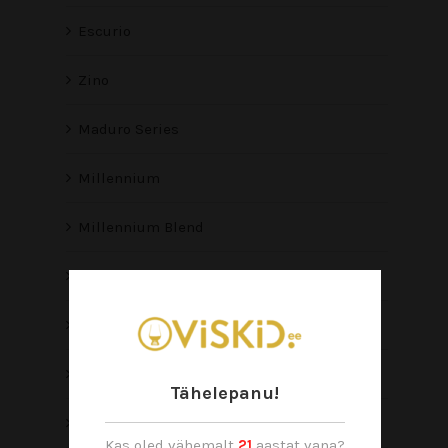
Escurio
Zino
Maduro Series
Millennium
Millennium Blend
Winston Churchill
Puro d`Oro
Limited Editions
Tähelepanu!
Avo
Kas oled vähemalt
21
aastat vana?