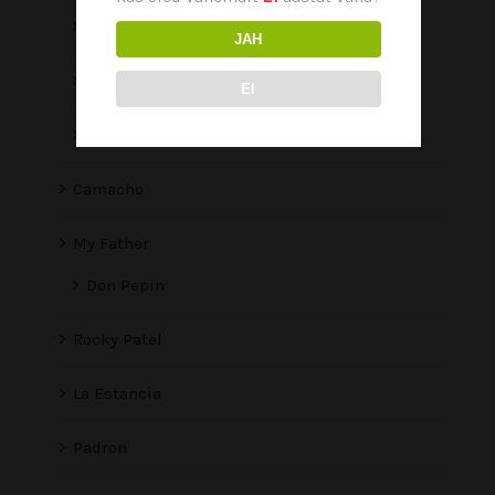
Cusano
JAH
The Griffin's
EI
Primeros
Camacho
My Father
Don Pepin
Rocky Patel
La Estancia
Padron