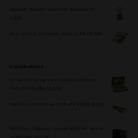
Davidoff, Winston Churchill Belicoso (4)
11.50
€
Oliva Serie G Cameroon 4x38 (5) PK
26.00
€
Eripakkumised
E.P.Carrillo Allegiance Sidekick Robusto
50x5 (20)
16.00
€
13.60
€
Neos Country Corona, Pack of 2
5.80
€
3.90
€
Bandolero Sagaces Coronas Bold 46 - box of
35
116.25
€
101.50
€